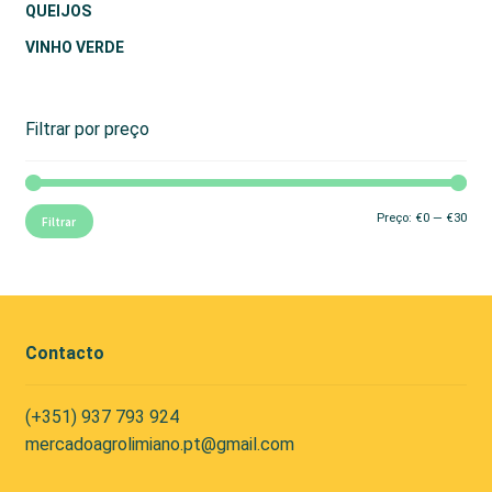
QUEIJOS
VINHO VERDE
Filtrar por preço
Preç
Preç
Preço:
€0
—
€30
Filtrar
mín
máx
Contacto
(+351) 937 793 924
mercadoagrolimiano.pt@gmail.com