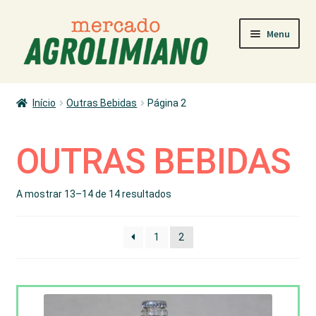
Ir
Saltar
Menu
para
para
a
o
navegação
conteúdo
MERCADO
Início
Outras Bebidas
Página 2
COMO COMPRAR
PRODUTORES
OUTRAS BEBIDAS
PRODUTOS
A mostrar 13–14 de 14 resultados
ÁREA PESSOAL
1
2