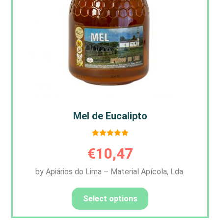
Mel de Eucalipto
Avaliação
€
10,47
5.00
de 5
by Apiários do Lima – Material Apícola, Lda.
Select options