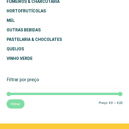
FUMEIROS & CHARCUTARIA
HORTOFRUTÍCOLAS
MEL
OUTRAS BEBIDAS
PASTELARIA & CHOCOLATES
QUEIJOS
VINHO VERDE
Filtrar por preço
Preç
Preç
Preço:
€0
—
€20
Filtrar
mín
máx