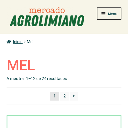
Ir
Saltar
Menu
para
para
a
o
navegação
conteúdo
MERCADO
Início
Mel
COMO COMPRAR
PRODUTORES
MEL
PRODUTOS
A mostrar 1–12 de 24 resultados
ÁREA PESSOAL
1
2