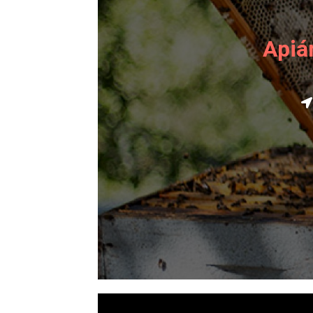
Apiár