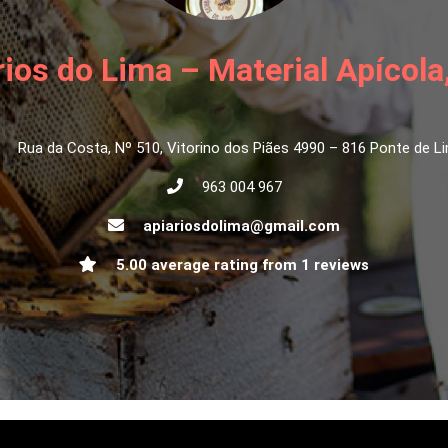
ios do Lima – Material Apícola
Rua da Costa, Nº 510, Vitorino dos Piães 4990 – 816 Ponte de L
963 004 967
apiariosdolima@gmail.com
5.00 average rating from 1 reviews