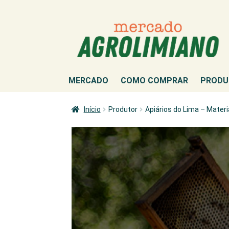
Ir
Saltar
para
para
a
o
navegação
conteúdo
MERCADO
COMO COMPRAR
PRODU
Início
Produtor
Apiários do Lima – Materia