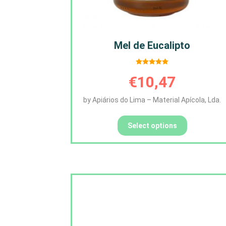
Mel de Eucalipto
Avaliação
€
10,47
5.00
de 5
by Apiários do Lima – Material Apícola, Lda.
Select options