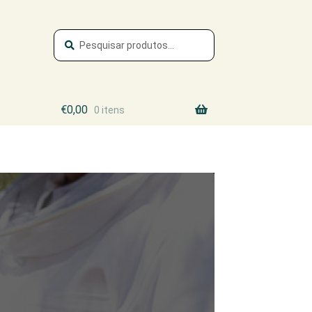
Pesquisa
Pesquisar
por:
€
0,00
0 itens