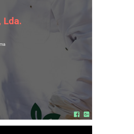
, Lda.
ima