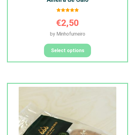
Avaliação
€
2,50
5.00
de 5
by Minhofumeiro
Select options