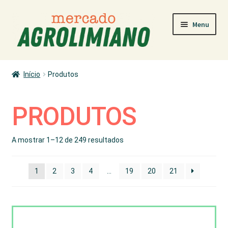
Ir
Saltar
Menu
para
para
a
o
navegação
conteúdo
MERCADO
Início
Produtos
COMO COMPRAR
PRODUTORES
PRODUTOS
PRODUTOS
A mostrar 1–12 de 249 resultados
ÁREA PESSOAL
1
2
3
4
…
19
20
21