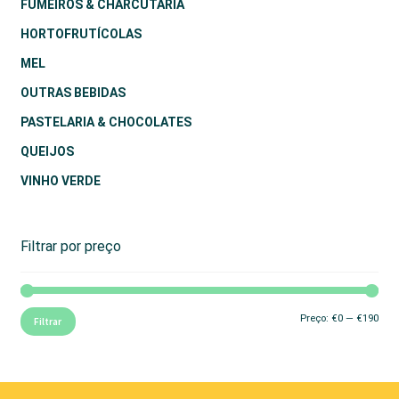
FUMEIROS & CHARCUTARIA
HORTOFRUTÍCOLAS
MEL
OUTRAS BEBIDAS
PASTELARIA & CHOCOLATES
QUEIJOS
VINHO VERDE
Filtrar por preço
Preç
Preç
Preço:
€0
—
€190
Filtrar
mín
máx