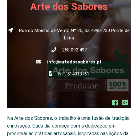
Arte dos Sabores
Rua do Moinho de Vento Nº 25, Sá 4990-730 Ponte de
Lima
258 092 497
info@artedossabores.pt
NIF: 514013761
Na Arte dos Sabores, o trabalho é uma fusão de tradição
e inovação. Cada dia começa com a dedicação em
preservar as práticas artesanais, inspiradas nas lições da