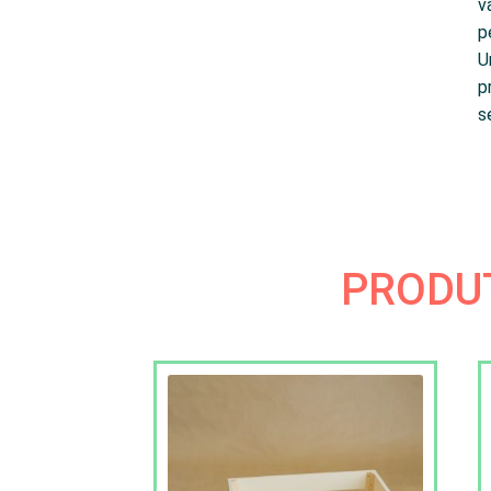
v
p
U
p
s
PRODU