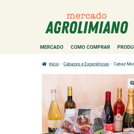
Ir
Saltar
para
para
a
o
navegação
conteúdo
MERCADO
COMO COMPRAR
PRODU
Início
Cabazes e Experiências
Cabaz Mes