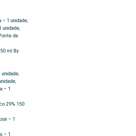
a – 1 unidade;
1 unidade;
Ponte de
50 ml By
;
1 unidade;
unidade;
a – 1
nco 29% 150
José – 1
s – 1