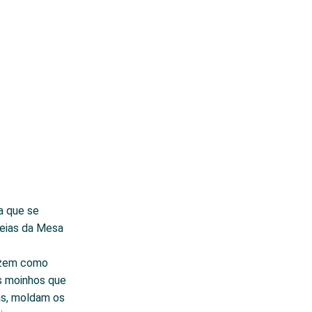
a que se
deias da Mesa
fazem como
s moinhos que
as, moldam os