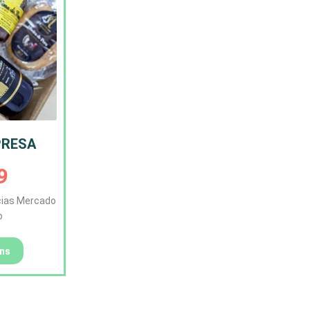
PRESA
9
cias Mercado
o
ons