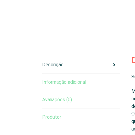
Descrição
S
Informação adicional
M
c
Avaliações (0)
d
O
Produtor
q
a