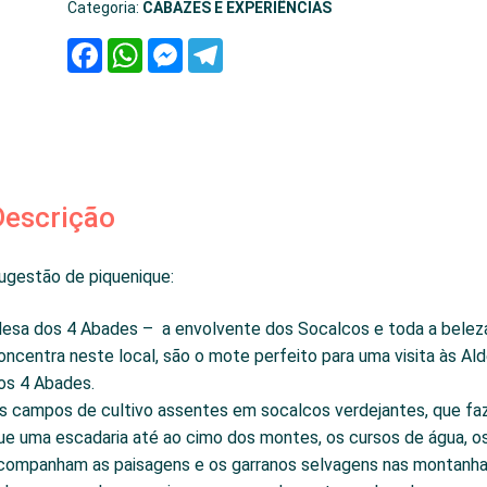
dos
Categoria:
CABAZES E EXPERIÊNCIAS
4
F
W
M
T
Abades
a
h
e
e
c
a
s
l
e
t
s
e
b
s
e
g
o
A
n
r
o
p
g
a
k
p
e
m
r
Descrição
ugestão de piquenique:
esa dos 4 Abades – a envolvente dos Socalcos e toda a belez
oncentra neste local, são o mote perfeito para uma visita às Al
os 4 Abades.
s campos de cultivo assentes em socalcos verdejantes, que 
ue uma escadaria até ao cimo dos montes, os cursos de água, o
companham as paisagens e os garranos selvagens nas montanh