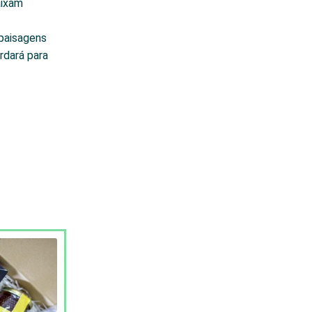
aixam
 paisagens
rdará para