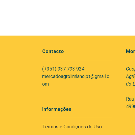
Contacto
Mor
(+351) 937 793 924
Coo
mercadoagrolimiano.pt@gmail.c
Agrí
om
do L
Rua 
499
Informações
Termos e Condições de Uso