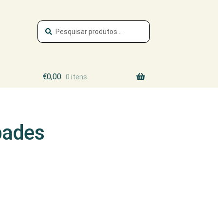
Pesquisa
Pesquisar
por:
€
0,00
0 itens
bades