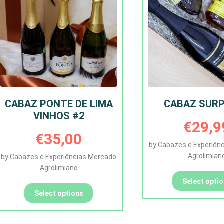
CABAZ PONTE DE LIMA
CABAZ SUR
VINHOS #2
€
29,9
€
35,00
by Cabazes e Experiên
Agrolimian
by Cabazes e Experiências Mercado
Agrolimiano
Select opti
Select options