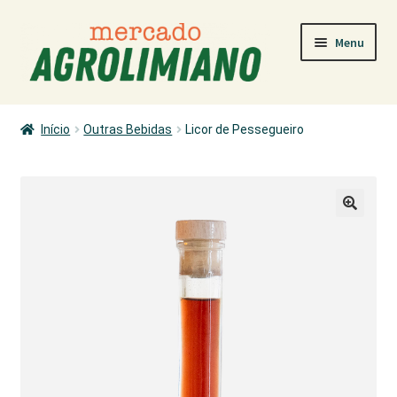
Ir
Saltar
Menu
para
para
a
o
navegação
conteúdo
MERCADO
Início
Outras Bebidas
Licor de Pessegueiro
COMO COMPRAR
PRODUTORES
PRODUTOS
ÁREA PESSOAL