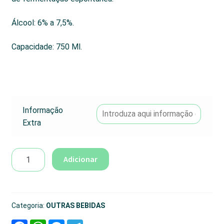
Álcool: 6% a 7,5%.
Capacidade: 750 Ml.
Informação
Extra
Quantidade
Adicionar
de
Nua
Cider
#2
Categoria:
OUTRAS BEBIDAS
F
W
M
T