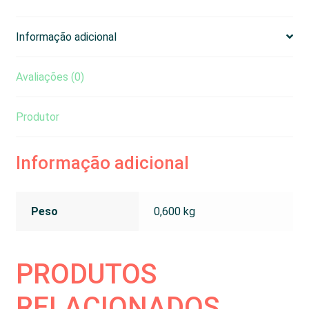
b
s
e
g
o
A
n
r
o
p
g
a
k
p
e
m
Informação adicional
r
Avaliações (0)
Produtor
Informação adicional
Peso
0,600 kg
PRODUTOS
RELACIONADOS