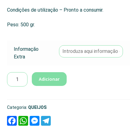
Condições de utilização – Pronto a consumir.
Peso: 500 gr.
Informação
Extra
Quantidade
Adicionar
de
Queijo
Aromas4u
Quatro
Categoria:
QUEIJOS
F
W
M
T
a
h
e
e
c
a
s
l
e
t
s
e