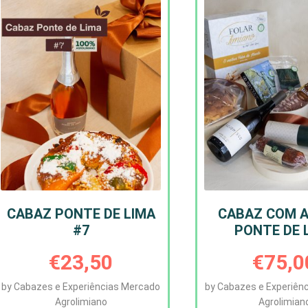
CABAZ PONTE DE LIMA
CABAZ COM 
#7
PONTE DE 
€
23,50
€
75,0
by Cabazes e Experiências Mercado
by Cabazes e Experiên
Agrolimiano
Agrolimian