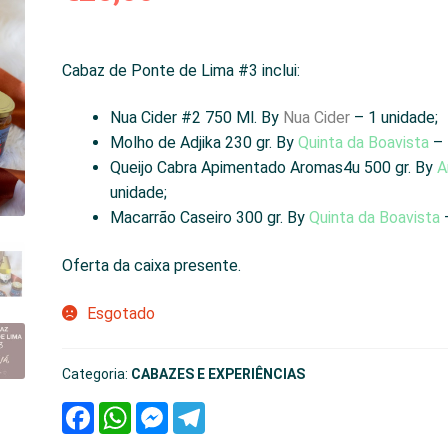
Cabaz de Ponte de Lima #3 inclui:
Nua Cider #2 750 Ml. By
Nua Cider
– 1 unidade;
Molho de Adjika 230 gr. By
Quinta da Boavista
– 
Queijo Cabra Apimentado Aromas4u 500 gr. By
A
unidade;
Macarrão Caseiro 300 gr. By
Quinta da Boavista
–
Oferta da caixa presente.
Esgotado
Categoria:
CABAZES E EXPERIÊNCIAS
F
W
M
T
a
h
e
e
c
a
s
l