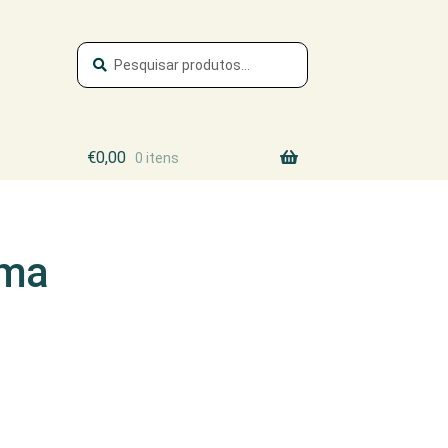
Pesquisa
Pesquisar
por:
€
0,00
0 itens
ima