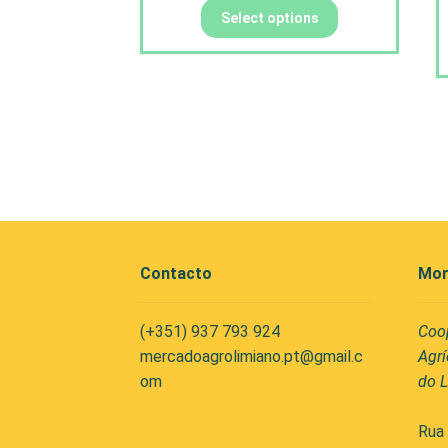
Select options
Contacto
Mor
(+351) 937 793 924
Coo
mercadoagrolimiano.pt@gmail.c
Agrí
om
do L
Rua 