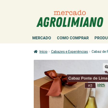
Ir
Saltar
para
para
a
o
navegação
conteúdo
MERCADO
COMO COMPRAR
PRODU
Início
Cabazes e Experiências
Cabaz de 