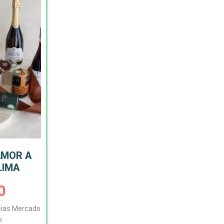
AMOR A
LIMA
0
cias Mercado
o