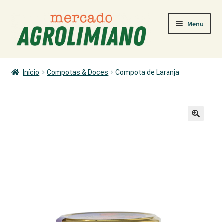
Ir
Saltar
Menu
para
para
a
o
navegação
conteúdo
MERCADO
Início
Compotas & Doces
Compota de Laranja
COMO COMPRAR
PRODUTORES
PRODUTOS
ÁREA PESSOAL