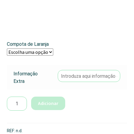
Compota de Laranja
Informação
Extra
Quantidade
Adicionar
de
Compota
de
Laranja
REF:
n.d.