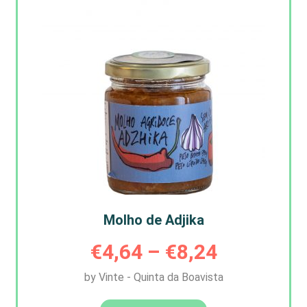
the
product
page
Molho de Adjika
Price
€
4,64
–
€
8,24
by Vinte - Quinta da Boavista
range:
This