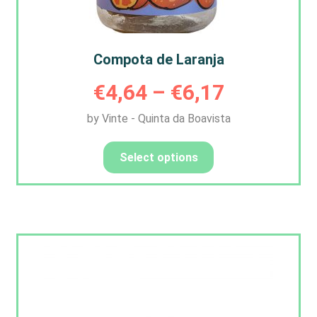
Compota de Laranja
Price
€
4,64
–
€
6,17
by Vinte - Quinta da Boavista
range:
This
product
€4,64
Select options
has
through
multiple
variants.
€6,17
The
options
may
be
chosen
on