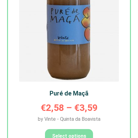
Puré de Maçã
Price
€
2,58
–
€
3,59
by Vinte - Quinta da Boavista
range:
This
product
€2,58
Select options