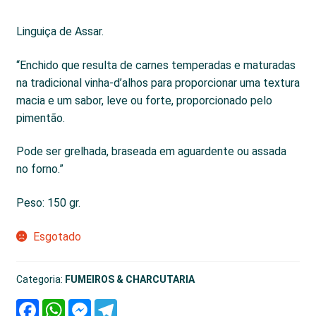
Linguiça de Assar.
“Enchido que resulta de carnes temperadas e maturadas
na tradicional vinha-d’alhos para proporcionar uma textura
macia e um sabor, leve ou forte, proporcionado pelo
pimentão.
Pode ser grelhada, braseada em aguardente ou assada
no forno.”
Peso: 150 gr.
Esgotado
Categoria:
FUMEIROS & CHARCUTARIA
F
W
M
T
a
h
e
e