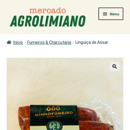
Ir
Saltar
Menu
para
para
a
o
navegação
conteúdo
MERCADO
Início
Fumeiros & Charcutaria
Linguiça de Assar
COMO COMPRAR
PRODUTORES
PRODUTOS
ÁREA PESSOAL