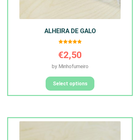
ALHEIRA DE GALO
Avaliação
€
2,50
5.00
de 5
by Minhofumeiro
Select options