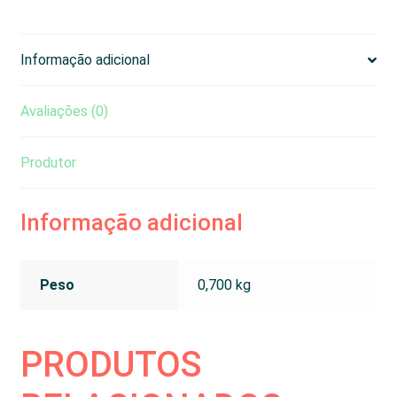
e
t
s
e
b
s
e
g
o
A
n
r
o
p
g
a
k
p
e
m
Informação adicional
r
Avaliações (0)
Produtor
Informação adicional
Peso
0,700 kg
PRODUTOS