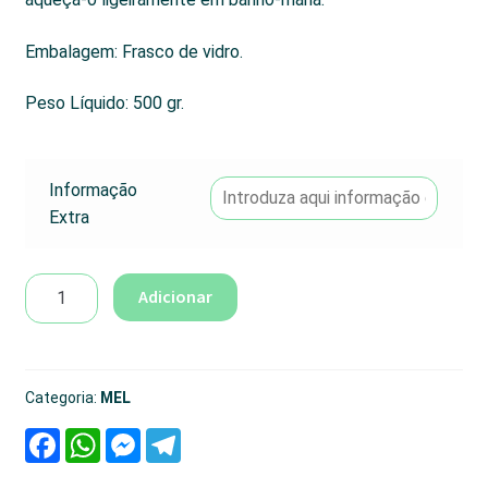
Embalagem: Frasco de vidro.
Peso Líquido: 500 gr.
Informação
Extra
Quantidade
Adicionar
de
Mel
de
Urze
Categoria:
MEL
F
W
M
T
a
h
e
e
c
a
s
l