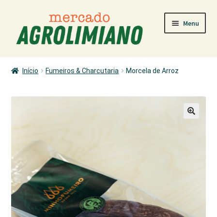
Ir
Saltar
Menu
para
para
a
o
navegação
conteúdo
MERCADO
Início
Fumeiros & Charcutaria
Morcela de Arroz
COMO COMPRAR
PRODUTORES
PRODUTOS
ÁREA PESSOAL