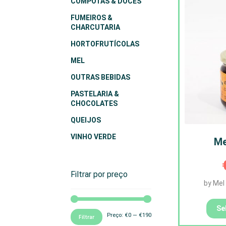
COMPOTAS & DOCES
FUMEIROS &
CHARCUTARIA
HORTOFRUTÍCOLAS
MEL
OUTRAS BEBIDAS
PASTELARIA &
CHOCOLATES
QUEIJOS
VINHO VERDE
Me
Filtrar por preço
by Mel
Se
Preço
Preço
Preço:
€0
—
€190
Filtrar