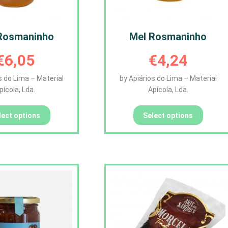
Rosmaninho
Mel Rosmaninho
€
6,05
€
4,24
s do Lima – Material
by Apiários do Lima – Material
pícola, Lda.
Apícola, Lda.
lect options
Select options