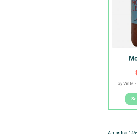
Mo
by Vinte 
Se
A mostrar 145