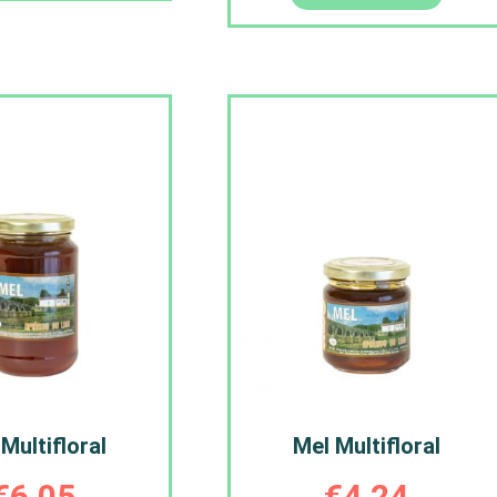
Multifloral
Mel Multifloral
€
6,05
€
4,24