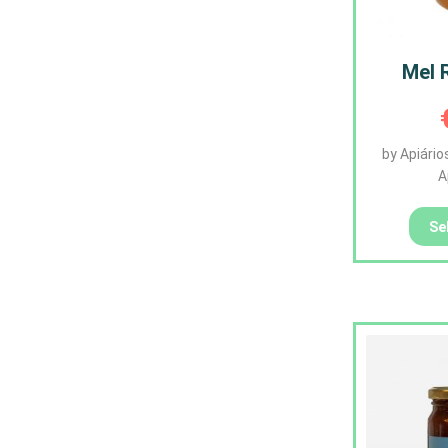
Mel 
by Apiário
A
Se