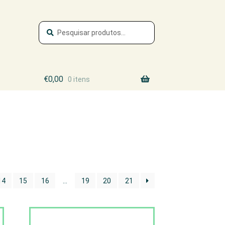
Pesquisa
Pesquisar
por:
€
0,00
0 itens
14
15
16
…
19
20
21