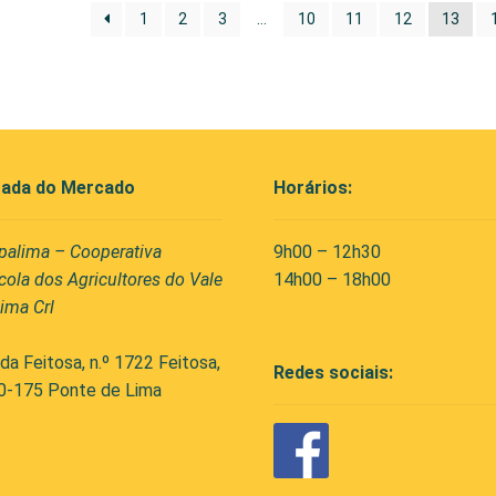
1
2
3
…
10
11
12
13
ada do Mercado
Horários:
palima – Cooperativa
9h00 – 12h30
cola dos Agricultores do Vale
14h00 – 18h00
ima Crl
da Feitosa, n.º 1722 Feitosa,
Redes sociais:
0-175 Ponte de Lima