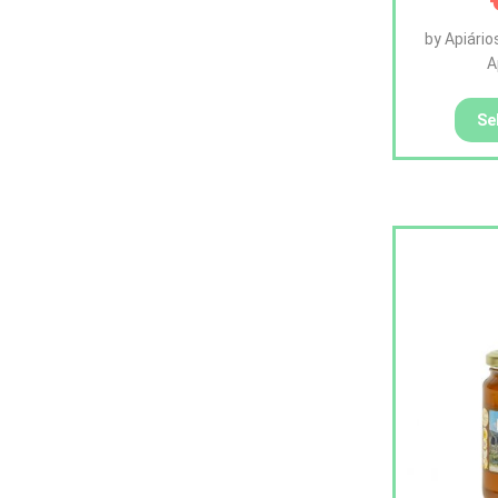
by Apiário
A
Se