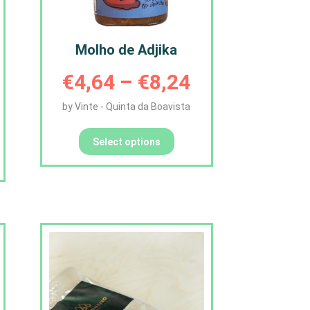
Molho de Adjika
Price
€
4,64
–
€
8,24
by Vinte - Quinta da Boavista
range:
This
product
€4,64
Select options
has
multiple
through
variants.
The
€8,24
options
may
be
chosen
on
the
product