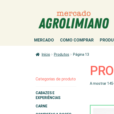
Ir
Saltar
para
para
a
o
navegação
conteúdo
MERCADO
COMO COMPRAR
PRODU
Início
Produtos
Página 13
PRO
Categorias de produto
A mostrar 145
CABAZES E
EXPERIÊNCIAS
CARNE