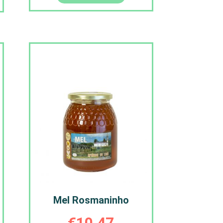
Mel Rosmaninho
€
10,47