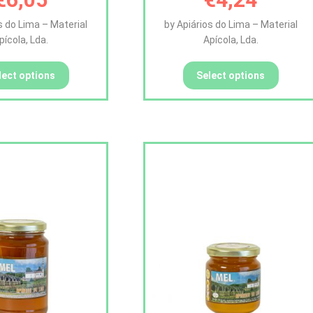
s do Lima – Material
by Apiários do Lima – Material
pícola, Lda.
Apícola, Lda.
lect options
Select options