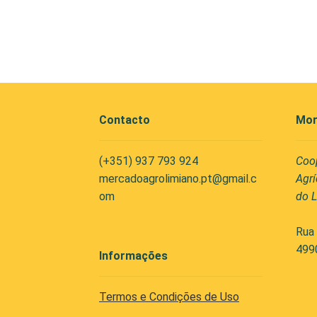
Contacto
Mor
(+351) 937 793 924
Coo
mercadoagrolimiano.pt@gmail.c
Agrí
om
do L
Rua 
499
Informações
Termos e Condições de Uso